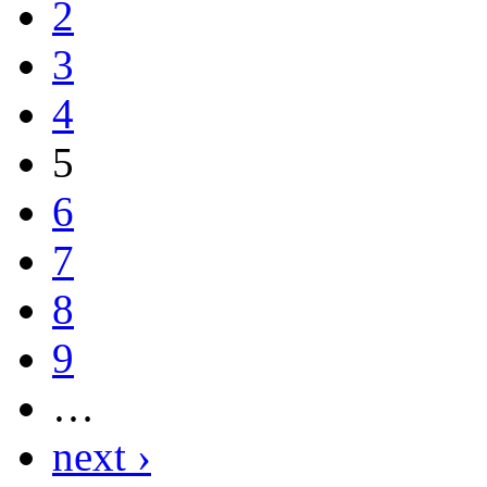
2
3
4
5
6
7
8
9
…
next ›