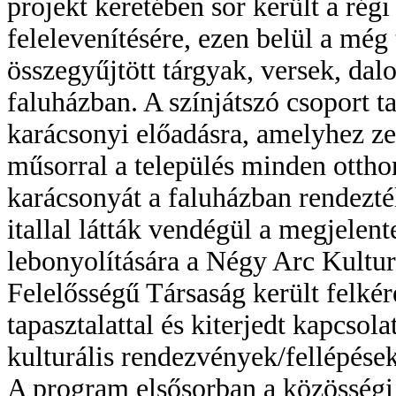
projekt keretében sor került a ré
felelevenítésére, ezen belül a még
összegyűjtött tárgyak, versek, dal
faluházban. A színjátszó csoport t
karácsonyi előadásra, amelyhez zen
műsorral a település minden otthon
karácsonyát a faluházban rendezt
itallal látták vendégül a megjele
lebonyolítására a Négy Arc Kulturá
Felelősségű Társaság került felkér
tapasztalattal és kiterjedt kapcsol
kulturális rendezvények/fellépése
A program elsősorban a közösségi 