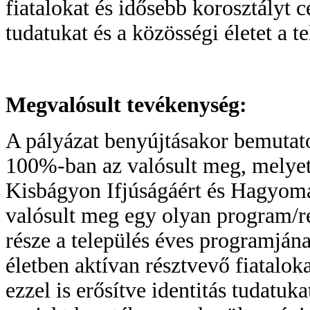
fiatalokat és idősebb korosztályt c
tudatukat és a közösségi életet a t
Megvalósult tevékenység:
A pályázat benyújtásakor bemutato
100%-ban az valósult meg, melyet 
Kisbágyon Ifjúságáért és Hagyomá
valósult meg egy olyan program
része a település éves programján
életben aktívan résztvevő fiatalok
ezzel is erősítve identitás tudatuka