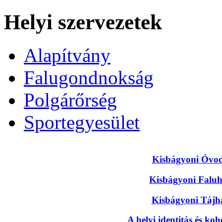
Helyi szervezetek
Alapítvány
Falugondnokság
Polgárőrség
Sportegyesület
Kisbágyoni Óvoda
Kisbágyoni Faluhá
Kisbágyoni Tájhá
A helyi identitás és koh