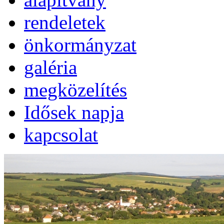
rendeletek
önkormányzat
galéria
megközelítés
Idősek napja
kapcsolat