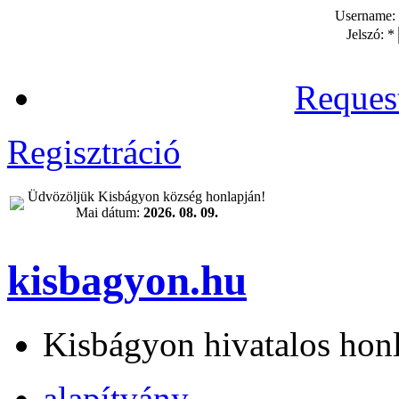
Username:
Jelszó:
*
Reques
Regisztráció
Üdvözöljük Kisbágyon község honlapján!
Mai dátum:
2026. 08. 09.
kisbagyon.hu
Kisbágyon hivatalos hon
alapítvány