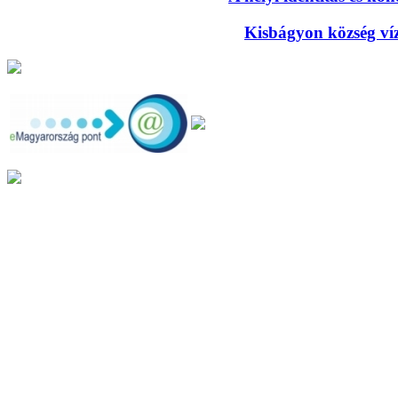
Kisbágyon község víze