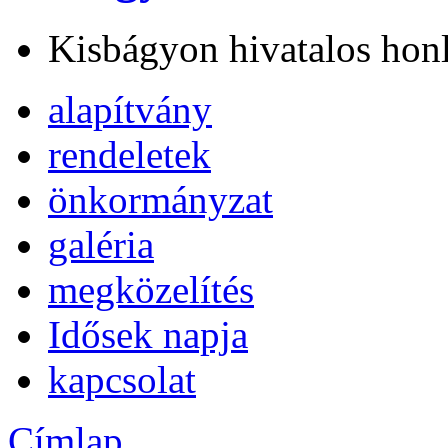
Kisbágyon hivatalos hon
alapítvány
rendeletek
önkormányzat
galéria
megközelítés
Idősek napja
kapcsolat
Címlap