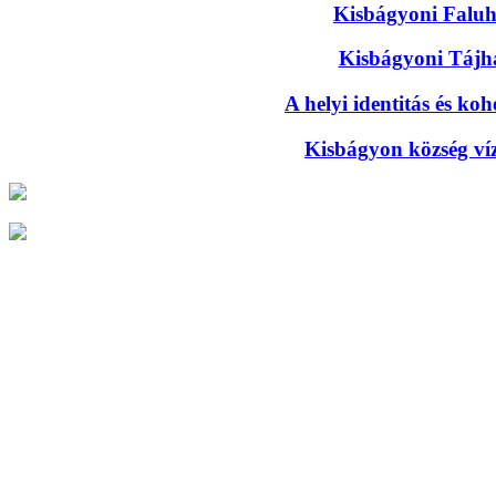
Kisbágyoni Faluhá
Kisbágyoni Tájhá
A helyi identitás és koh
Kisbágyon község víze